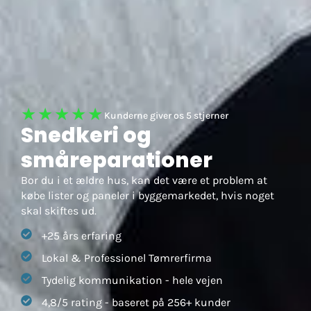
★★★★★
Kunderne giver os 5 stjerner
Snedkeri og
småreparationer
Bor du i et ældre hus, kan det være et problem at
købe lister og paneler i byggemarkedet, hvis noget
skal skiftes ud.
+25 års erfaring
Lokal & Professionel Tømrerfirma
Tydelig kommunikation - hele vejen
4,8/5 rating - baseret på 256+ kunder